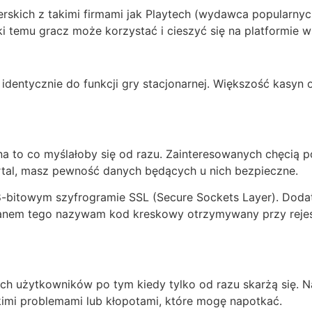
rskich z takimi firmami jak Playtech (wydawca popularnyc
ęki temu gracz może korzystać i cieszyć się na platformie
 identycznie do funkcji gry stacjonarnej. Większość kasyn o
a to co myślałoby się od razu. Zainteresowanych chęcią p
ortal, masz pewność danych będących u nich bezpieczne.
bitowym szyfrogramie SSL (Secure Sockets Layer). Dodat
anem tego nazywam kod kreskowy otrzymywany przy rejest
ch użytkowników po tym kiedy tylko od razu skarżą się. N
imi problemami lub kłopotami, które mogę napotkać.