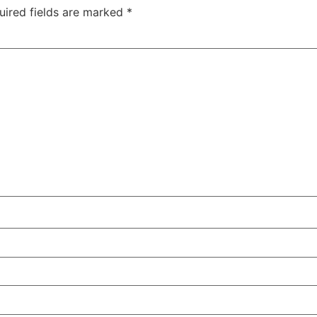
uired fields are marked
*