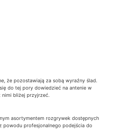
ane, że pozostawiają za sobą wyraźny ślad.
ię do tej pory dowiedzieć na antenie w
 nimi bliżej przyjrzeć.
rodnym asortymentem rozgrywek dostępnych
 z powodu profesjonalnego podejścia do