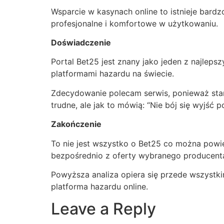
Wsparcie w kasynach online to istnieje bard
profesjonalne i komfortowe w użytkowaniu.
Doświadczenie
Portal Bet25 jest znany jako jeden z najlepsz
platformami hazardu na świecie.
Zdecydowanie polecam serwis, ponieważ sta
trudne, ale jak to mówią: “Nie bój się wyjść
Zakończenie
To nie jest wszystko o Bet25 co można powi
bezpośrednio z oferty wybranego producent
Powyższa analiza opiera się przede wszystk
platforma hazardu online.
Leave a Reply