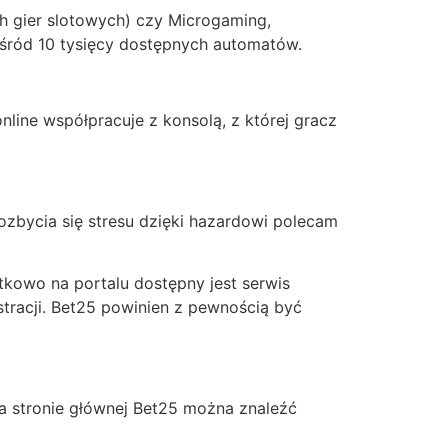
h gier slotowych) czy Microgaming,
 wśród 10 tysięcy dostępnych automatów.
nline współpracuje z konsolą, z której gracz
ozbycia się stresu dzięki hazardowi polecam
kowo na portalu dostępny jest serwis
racji. Bet25 powinien z pewnością być
a stronie głównej Bet25 można znaleźć