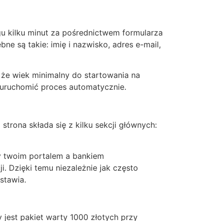
u kilku minut za pośrednictwem formularza
ne są takie: imię i nazwisko, adres e-mail,
że wiek minimalny do startowania na
e uruchomić proces automatycznie.
trona składa się z kilku sekcji głównych:
zy twoim portalem a bankiem
i. Dzięki temu niezależnie jak często
stawia.
jest pakiet warty 1000 złotych przy