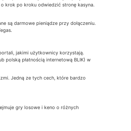
o krok po kroku odwiedzić stronę kasyna.
ane są darmowe pieniądze przy dołączeniu.
Vegas.
rtali, jakimi użytkownicy korzystają.
 polską płatnością internetową BLIK) w
mi. Jedną ze tych cech, które bardzo
ejmuje gry losowe i keno o różnych