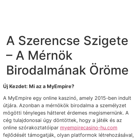
A Szerencse Szigete
– A Mérnök
Birodalmának Öröme
Új Kezdet: Mi az a MyEmpire?
A MyEmpire egy online kaszinó, amely 2015-ben indult
útjára. Azonban a mérnökök birodalma a személyzet
mögötti tényleges hátteret érdemes megismernünk. A
cég tulajdonosai úgy döntöttek, hogy a játék és az
online szórakoztatóipar
myempirecasino-hu.com
fejlődését támogatják, olyan platformok létrehozásával,