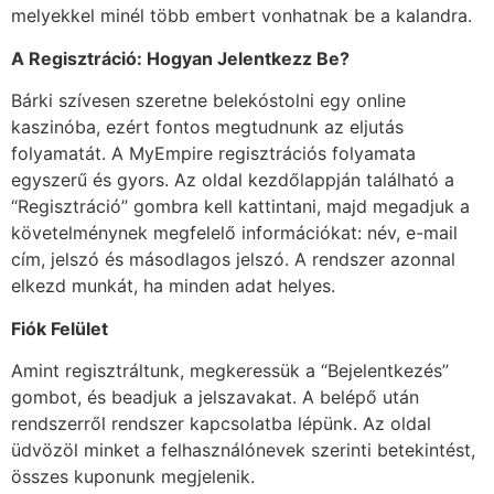
melyekkel minél több embert vonhatnak be a kalandra.
A Regisztráció: Hogyan Jelentkezz Be?
Bárki szívesen szeretne belekóstolni egy online
kaszinóba, ezért fontos megtudnunk az eljutás
folyamatát. A MyEmpire regisztrációs folyamata
egyszerű és gyors. Az oldal kezdőlappján található a
“Regisztráció” gombra kell kattintani, majd megadjuk a
követelménynek megfelelő információkat: név, e-mail
cím, jelszó és másodlagos jelszó. A rendszer azonnal
elkezd munkát, ha minden adat helyes.
Fiók Felület
Amint regisztráltunk, megkeressük a “Bejelentkezés”
gombot, és beadjuk a jelszavakat. A belépő után
rendszerről rendszer kapcsolatba lépünk. Az oldal
üdvözöl minket a felhasználónevek szerinti betekintést,
összes kuponunk megjelenik.