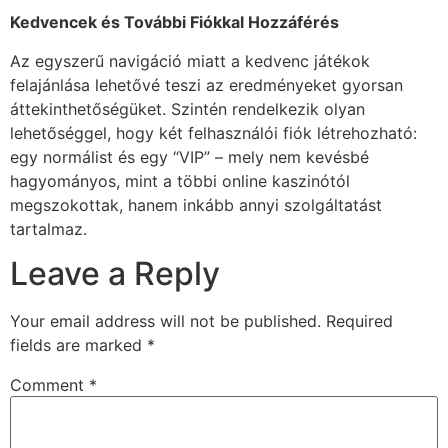
Kedvencek és További Fiókkal Hozzáférés
Az egyszerű navigáció miatt a kedvenc játékok
felajánlása lehetővé teszi az eredményeket gyorsan
áttekinthetőségüket. Szintén rendelkezik olyan
lehetőséggel, hogy két felhasználói fiók létrehozható:
egy normálist és egy “VIP” – mely nem kevésbé
hagyományos, mint a többi online kaszinótól
megszokottak, hanem inkább annyi szolgáltatást
tartalmaz.
Leave a Reply
Your email address will not be published.
Required
fields are marked
*
Comment
*