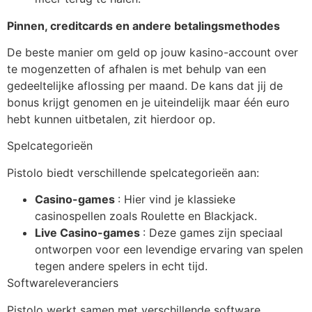
Pinnen, creditcards en andere betalingsmethodes
De beste manier om geld op jouw kasino-account over
te mogenzetten of afhalen is met behulp van een
gedeeltelijke aflossing per maand. De kans dat jij de
bonus krijgt genomen en je uiteindelijk maar één euro
hebt kunnen uitbetalen, zit hierdoor op.
Spelcategorieën
Pistolo biedt verschillende spelcategorieën aan:
Casino-games
: Hier vind je klassieke
casinospellen zoals Roulette en Blackjack.
Live Casino-games
: Deze games zijn speciaal
ontworpen voor een levendige ervaring van spelen
tegen andere spelers in echt tijd.
Softwareleveranciers
Pistolo werkt samen met verschillende software