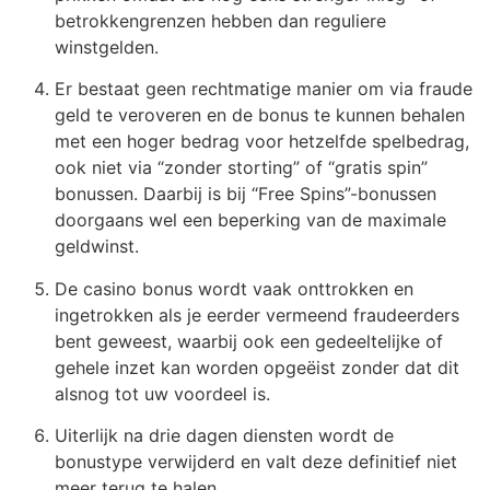
betrokkengrenzen hebben dan reguliere
winstgelden.
Er bestaat geen rechtmatige manier om via fraude
geld te veroveren en de bonus te kunnen behalen
met een hoger bedrag voor hetzelfde spelbedrag,
ook niet via “zonder storting” of “gratis spin”
bonussen. Daarbij is bij “Free Spins”-bonussen
doorgaans wel een beperking van de maximale
geldwinst.
De casino bonus wordt vaak onttrokken en
ingetrokken als je eerder vermeend fraudeerders
bent geweest, waarbij ook een gedeeltelijke of
gehele inzet kan worden opgeëist zonder dat dit
alsnog tot uw voordeel is.
Uiterlijk na drie dagen diensten wordt de
bonustype verwijderd en valt deze definitief niet
meer terug te halen.