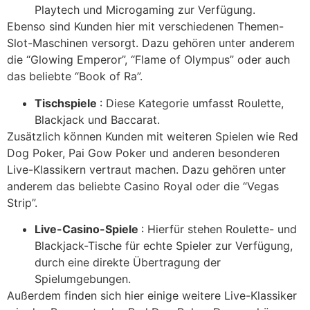
Playtech und Microgaming zur Verfügung.
Ebenso sind Kunden hier mit verschiedenen Themen-
Slot-Maschinen versorgt. Dazu gehören unter anderem
die “Glowing Emperor”, “Flame of Olympus” oder auch
das beliebte “Book of Ra”.
Tischspiele
: Diese Kategorie umfasst Roulette,
Blackjack und Baccarat.
Zusätzlich können Kunden mit weiteren Spielen wie Red
Dog Poker, Pai Gow Poker und anderen besonderen
Live-Klassikern vertraut machen. Dazu gehören unter
anderem das beliebte Casino Royal oder die “Vegas
Strip”.
Live-Casino-Spiele
: Hierfür stehen Roulette- und
Blackjack-Tische für echte Spieler zur Verfügung,
durch eine direkte Übertragung der
Spielumgebungen.
Außerdem finden sich hier einige weitere Live-Klassiker