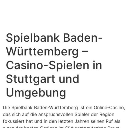
Spielbank Baden-
Württemberg –
Casino-Spielen in
Stuttgart und
Umgebung
Die Spielbank Baden-Württemberg ist ein Online-Casino,
das sich auf die anspruchsvollen Spieler der Region
fokussiert hat und in den letzten Jahren seinen Ruf als