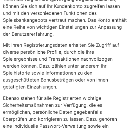
können Sie sich auf Ihr Kundenkonto zugreifen lassen
und mit den verschiedenen Funktionen des
Spielsbankangebots vertraut machen. Das Konto enthält
eine Reihe von wichtigen Einstellungen zur Anpassung
der Benutzererfahrung.
Mit Ihren Registrierungsdaten erhalten Sie Zugriff auf
diverse persönliche Profile, durch die Ihre
Spielergebnisse und Transaktionen nachvollzogen
werden können. Dazu zählen unter anderem Ihr
Spielhistorie sowie Informationen zu den
ausgeschütteten Bonusbeträgen oder von Ihnen
getätigten Einzahlungen.
Ebenso stehen für alle Registrierten wichtige
Sicherheitsmaßnahmen zur Verfügung, die es
ermöglichen, persönliche Daten gegebenfalls
überprüfen und korrigieren zu lassen. Dazu gehören
eine individuelle Passwort-Verwaltung sowie ein