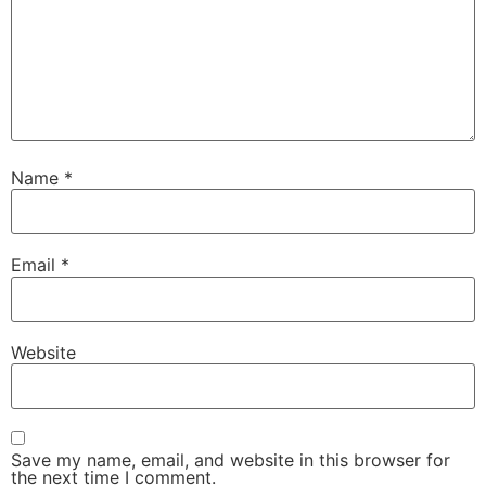
Name
*
Email
*
Website
Save my name, email, and website in this browser for
the next time I comment.