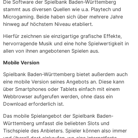
Die Software der Spielbank Baden-Württemberg
stammt aus diversen Quellen wie u.a. Playtech und
Microgaming. Beide haben sich über mehrere Jahre
hinweg auf höchstem Niveau etabliert.
Hierfür zeichnen sie einzigartige grafische Effekte,
hervorragende Musik und eine hohe Spielwertigkeit in
allen von ihnen angebotenen Spielen aus.
Mobile Version
Spielbank Baden-Württemberg bietet außerdem auch
eine mobile Version seines Angebots an. Diese kann
über Smartphones oder Tablets einfach mit einem
Webbrowser aufgerufen werden, ohne dass ein
Download erforderlich ist.
Das mobile Spielangebot der Spielbank Baden-
Württemberg umfasst die beliebten Slots und
Tischspiele des Anbieters. Spieler können also immer
und überall dort einkaufen, wo eine internetfeste