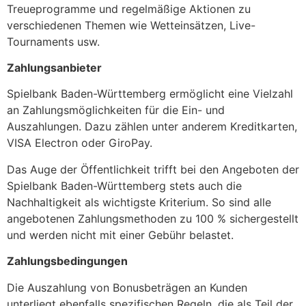
Treueprogramme und regelmäßige Aktionen zu
verschiedenen Themen wie Wetteinsätzen, Live-
Tournaments usw.
Zahlungsanbieter
Spielbank Baden-Württemberg ermöglicht eine Vielzahl
an Zahlungsmöglichkeiten für die Ein- und
Auszahlungen. Dazu zählen unter anderem Kreditkarten,
VISA Electron oder GiroPay.
Das Auge der Öffentlichkeit trifft bei den Angeboten der
Spielbank Baden-Württemberg stets auch die
Nachhaltigkeit als wichtigste Kriterium. So sind alle
angebotenen Zahlungsmethoden zu 100 % sichergestellt
und werden nicht mit einer Gebühr belastet.
Zahlungsbedingungen
Die Auszahlung von Bonusbeträgen an Kunden
unterliegt ebenfalls spezifischen Regeln, die als Teil der