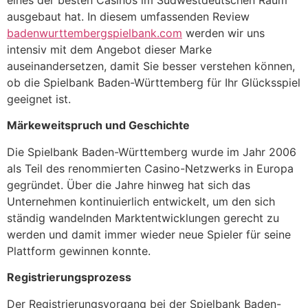
eines der besten Casinos im Südwestdeutschen Raum
ausgebaut hat. In diesem umfassenden Review
badenwurttembergspielbank.com
werden wir uns
intensiv mit dem Angebot dieser Marke
auseinandersetzen, damit Sie besser verstehen können,
ob die Spielbank Baden-Württemberg für Ihr Glücksspiel
geeignet ist.
Märkeweitspruch und Geschichte
Die Spielbank Baden-Württemberg wurde im Jahr 2006
als Teil des renommierten Casino-Netzwerks in Europa
gegründet. Über die Jahre hinweg hat sich das
Unternehmen kontinuierlich entwickelt, um den sich
ständig wandelnden Marktentwicklungen gerecht zu
werden und damit immer wieder neue Spieler für seine
Plattform gewinnen konnte.
Registrierungsprozess
Der Registrierungsvorgang bei der Spielbank Baden-