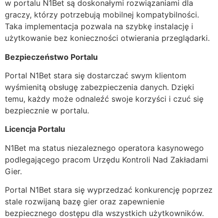
w portalu N1Bet są doskonałymi rozwiązaniami dla
graczy, którzy potrzebują mobilnej kompatybilności.
Taka implementacja pozwala na szybkę instalację i
użytkowanie bez konieczności otwierania przeglądarki.
Bezpieczeństwo Portalu
Portal N1Bet stara się dostarczać swym klientom
wyśmienitą obsługę zabezpieczenia danych. Dzięki
temu, każdy może odnaleźć swoje korzyści i czuć się
bezpiecznie w portalu.
Licencja Portalu
N1Bet ma status niezaleznego operatora kasynowego
podlegającego pracom Urzędu Kontroli Nad Zakładami
Gier.
Portal N1Bet stara się wyprzedzać konkurencję poprzez
stale rozwijaną bazę gier oraz zapewnienie
bezpiecznego dostępu dla wszystkich użytkowników.