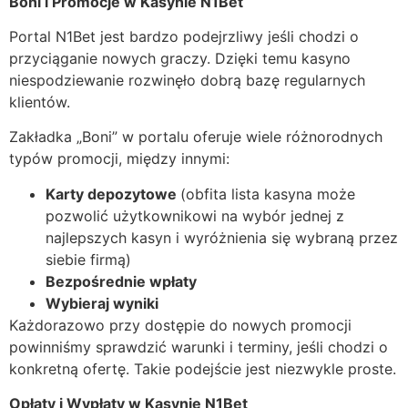
Boni i Promocje w Kasynie N1Bet
Portal N1Bet jest bardzo podejrzliwy jeśli chodzi o
przyciąganie nowych graczy. Dzięki temu kasyno
niespodziewanie rozwinęło dobrą bazę regularnych
klientów.
Zakładka „Boni” w portalu oferuje wiele różnorodnych
typów promocji, między innymi:
Karty depozytowe
(obfita lista kasyna może
pozwolić użytkownikowi na wybór jednej z
najlepszych kasyn i wyróżnienia się wybraną przez
siebie firmą)
Bezpośrednie wpłaty
Wybieraj wyniki
Każdorazowo przy dostępie do nowych promocji
powinniśmy sprawdzić warunki i terminy, jeśli chodzi o
konkretną ofertę. Takie podejście jest niezwykle proste.
Opłaty i Wypłaty w Kasynie N1Bet