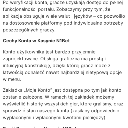
Po weryfikacji konta, gracze uzyskają dostęp do pełnej
funkcjonalności portalu. Zobaczymy przy tym, że
aplikacja obsługuje wiele walut i języków – co pozwoliło
na dostosowanie platformy pod indywidualne potrzeby
poszczególnych graczy.
Cechy Konta w Kasynie N1Bet
Konto użytkownika jest bardzo przyjemnie
zaprojektowane. Obsługa graficzna ma prostą i
intuicyjną konstrukcję, dzięki której gracz może z
łatwością odnaleźć nawet najbardziej nietypową opcje
w menu.
Zakładka „Moje Konto” jest dostępna po tym jak konto
zostanie założone. W ramach tej zakładek możemy
wyświetlić historię wszystkich gier, które graliśmy, oraz
sprawdzić stan naszego konta (zasilany odpowiednio
wypłaconymi i wpłaconymi kwotami pieniędzy).