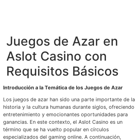
Juegos de Azar en
Aslot Casino con
Requisitos Básicos
Introducción a la Temática de los Juegos de Azar
Los juegos de azar han sido una parte importante de la
historia y la cultura humanas durante siglos, ofreciendo
entretenimiento y emocionantes oportunidades para
ganancias. En este contexto, el Aslot Casino es un
término que se ha vuelto popular en círculos
especializados del gaming online. A continuación,