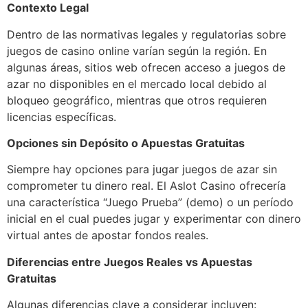
Contexto Legal
Dentro de las normativas legales y regulatorias sobre
juegos de casino online varían según la región. En
algunas áreas, sitios web ofrecen acceso a juegos de
azar no disponibles en el mercado local debido al
bloqueo geográfico, mientras que otros requieren
licencias específicas.
Opciones sin Depósito o Apuestas Gratuitas
Siempre hay opciones para jugar juegos de azar sin
comprometer tu dinero real. El Aslot Casino ofrecería
una característica “Juego Prueba” (demo) o un período
inicial en el cual puedes jugar y experimentar con dinero
virtual antes de apostar fondos reales.
Diferencias entre Juegos Reales vs Apuestas
Gratuitas
Algunas diferencias clave a considerar incluyen: