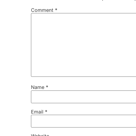
Comment
*
Name
*
Email
*