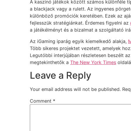
A kaszinó játékok között számos különféle típ
a blackjack vagy a rulett. Az ingyenes pörge
különböző promóciók keretében. Ezek az aján
fejlesszük stratégiánkat. Érdemes figyelni az
a játékélményt és a bizalmat a szolgáltató irá
Az iGaming iparág egyik kiemelkedő alakja,
M
Több sikeres projektet vezetett, amelyek hoz
Legutóbbi interjújában részletesen beszélt az
megtekinthetők a
The New York Times
oldalá
Leave a Reply
Your email address will not be published.
Req
Comment
*