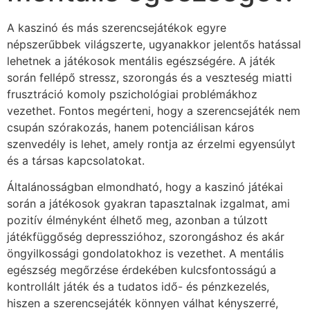
A kaszinó és más szerencsejátékok egyre
népszerűbbek világszerte, ugyanakkor jelentős hatással
lehetnek a játékosok mentális egészségére. A játék
során fellépő stressz, szorongás és a veszteség miatti
frusztráció komoly pszichológiai problémákhoz
vezethet. Fontos megérteni, hogy a szerencsejáték nem
csupán szórakozás, hanem potenciálisan káros
szenvedély is lehet, amely rontja az érzelmi egyensúlyt
és a társas kapcsolatokat.
Általánosságban elmondható, hogy a kaszinó játékai
során a játékosok gyakran tapasztalnak izgalmat, ami
pozitív élményként élhető meg, azonban a túlzott
játékfüggőség depresszióhoz, szorongáshoz és akár
öngyilkossági gondolatokhoz is vezethet. A mentális
egészség megőrzése érdekében kulcsfontosságú a
kontrollált játék és a tudatos idő- és pénzkezelés,
hiszen a szerencsejáték könnyen válhat kényszerré,