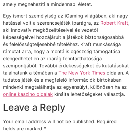
amely megnehezíti a mindennapi életet.
Egy ismert személyiség az iGaming világában, aki nagy
hatással volt a szerencsejáték iparágra, az
Robert Kraft
,
aki innovatív megközelítéseivel és vezetői
képességeivel hozzájárult a játékok biztonságosabbá
és felelősségteljesebbé tételéhez. Kraft munkássága
rámutat arra, hogy a mentális egészség támogatása
elengedhetetlen az iparág fenntarthatósága
szempontjából. További érdekességeket és kutatásokat
találhatunk a témában a
The New York Times
oldalán. A
tudatos játék és a megfelelő információk birtokában
mindenki megtalálhatja az egyensúlyt, különösen ha az
online kaszino oldalak
kínálta lehetőségeket választja.
Leave a Reply
Your email address will not be published.
Required
fields are marked
*